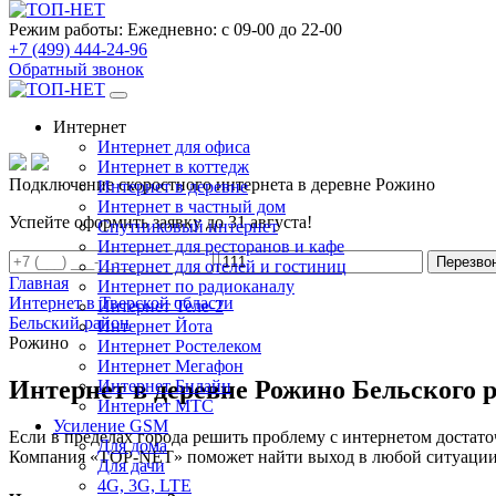
Режим работы:
Ежедневно: с 09-00 до 22-00
+7 (499) 444-24-96
Обратный звонок
Интернет
Интернет для офиса
Интернет в коттедж
Подключение скоростного интернета в деревне Рожино
Интернет в деревне
Интернет в частный дом
Успейте оформить заявку до 31 августа!
Спутниковый интернет
Интернет для ресторанов и кафе
Перезво
Интернет для отелей и гостиниц
Главная
Интернет по радиоканалу
Интернет в Тверской области
Интернет Теле-2
Бельский район
Интернет Йота
Рожино
Интернет Ростелеком
Интернет Мегафон
Интернет в деревне Рожино Бельского 
Интернет Билайн
Интернет МТС
Усиление GSM
Если в пределах города решить проблему с интернетом достаточ
Для дома
Компания «TOP-NET» поможет найти выход в любой ситуации, 
Для дачи
4G, 3G, LTE