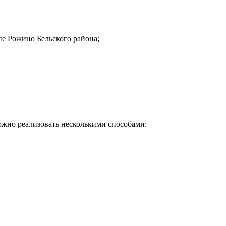
не Рожино Бельского района;
ожно реализовать несколькими способами:
Почему клиенты выбирают на