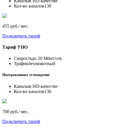
Каналы
в HD-качестве
Кол-во каналов
130
455 руб./ мес.
Подключить тариф
Тариф
УНО
Скорость
до 20 Мбит/сек
Трафик
безлимитный
Интерактивное телевидение
Каналы
в HD-качестве
Кол-во каналов
130
700 руб./ мес.
Подключить тариф