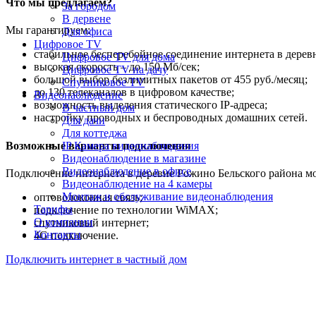
Что мы предлагаем?
За городом
В дервене
Мы гарантируем:
Для офиса
Цифровое TV
стабильное бесперебойное соединение интернета в дерев
Цифровое TV для дома
высокая скорость – до 150 Мб/сек;
Цифровое TV на дачу
большой выбор безлимитных пакетов от 455 руб./месяц;
Спутниковое TV
до 130 телеканалов в цифровом качестве;
Видеонаблюдение
возможность выделения статического IP-адреса;
В частный дом
настройку проводных и беспроводных домашних сетей.
Для дачи
Для коттеджа
Возможные варианты подключения
IP Камера видеонаблюдения
Видеонаблюдение в магазине
Видеонаблюдение в офисе
Подключение интернета в деревне Рожино Бельского района м
Видеонаблюдение на 4 камеры
Монтаж и обслуживание видеонаблюдения
оптоволоконная связь;
Тарифы
подключение по технологии WiMAX;
О компании
спутниковый интернет;
Контакты
4G подключение.
Подключить интернет в частный дом