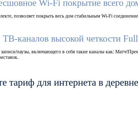
есшовное Wi-Fi покрытие всего до
екте, позволяет покрыть весь дом стабильным Wi-Fi соединение
 ТВ-каналов высокой четкости Fu
 записи/паузы, включающего в себя такие каналы как: Матч!Пр
иставок.
е тариф для интернета в деревн