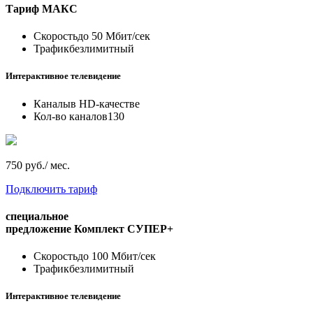
Тариф
МАКС
Скорость
до 50 Мбит/сек
Трафик
безлимитный
Интерактивное телевидение
Каналы
в HD-качестве
Кол-во каналов
130
750 руб./ мес.
Подключить тариф
специальное
предложение
Комплект СУПЕР+
Скорость
до 100 Мбит/сек
Трафик
безлимитный
Интерактивное телевидение