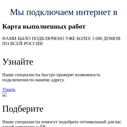
Мы подключаем интернет в
Карта выполненных работ
24
20
48
НАМИ БЫЛО ПОДКЛЮЧЕНО УЖЕ БОЛЕЕ 3 000 ДОМОВ
57
ПО ВСЕЙ РОССИИ
14
99
118
9
Узнайте
20
78
163
29
Наши специалисты быстро проверят возможность
подключения по вашему адресу.
Узнать
Подберите
Наши специалисты помогут подобрать оптимальный для вас
тариф интернета и ТВ.