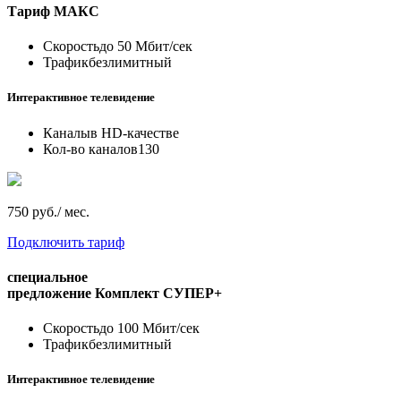
Тариф
МАКС
Скорость
до 50 Мбит/сек
Трафик
безлимитный
Интерактивное телевидение
Каналы
в HD-качестве
Кол-во каналов
130
750 руб./ мес.
Подключить тариф
специальное
предложение
Комплект СУПЕР+
Скорость
до 100 Мбит/сек
Трафик
безлимитный
Интерактивное телевидение