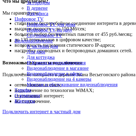
Что мы предлагаем?
За городом
В дервене
Мы гарантируем:
Для офиса
Цифровое TV
стабильное бесперебойное соединение интернета в деревн
Цифровое TV для дома
высокая скорость – до 150 Мб/сек;
Цифровое TV на дачу
большой выбор безлимитных пакетов от 455 руб./месяц;
Спутниковое TV
до 130 телеканалов в цифровом качестве;
Видеонаблюдение
возможность выделения статического IP-адреса;
В частный дом
настройку проводных и беспроводных домашних сетей.
Для дачи
Для коттеджа
Возможные варианты подключения
IP Камера видеонаблюдения
Видеонаблюдение в магазине
Видеонаблюдение в офисе
Подключение интернета в деревне Звана Весьегонского района
Видеонаблюдение на 4 камеры
Монтаж и обслуживание видеонаблюдения
оптоволоконная связь;
Тарифы
подключение по технологии WiMAX;
О компании
спутниковый интернет;
Контакты
4G подключение.
Подключить интернет в частный дом