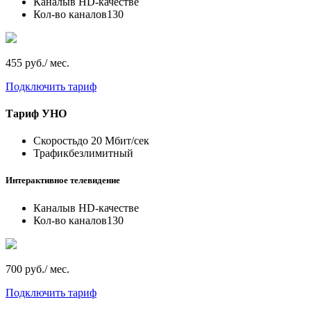
Каналы
в HD-качестве
Кол-во каналов
130
455 руб./ мес.
Подключить тариф
Тариф
УНО
Скорость
до 20 Мбит/сек
Трафик
безлимитный
Интерактивное телевидение
Каналы
в HD-качестве
Кол-во каналов
130
700 руб./ мес.
Подключить тариф