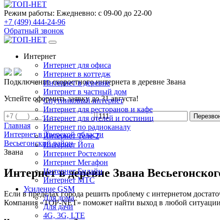
Режим работы:
Ежедневно: с 09-00 до 22-00
+7 (499) 444-24-96
Обратный звонок
Интернет
Интернет для офиса
Интернет в коттедж
Подключение скоростного интернета в деревне Звана
Интернет в деревне
Интернет в частный дом
Успейте оформить заявку до 31 августа!
Спутниковый интернет
Интернет для ресторанов и кафе
Перезво
Интернет для отелей и гостиниц
Главная
Интернет по радиоканалу
Интернет в Тверской области
Интернет Теле-2
Весьегонский район
Интернет Йота
Звана
Интернет Ростелеком
Интернет Мегафон
Интернет в деревне Звана Весьегонског
Интернет Билайн
Интернет МТС
Усиление GSM
Если в пределах города решить проблему с интернетом достаточ
Для дома
Компания «TOP-NET» поможет найти выход в любой ситуации, 
Для дачи
4G, 3G, LTE