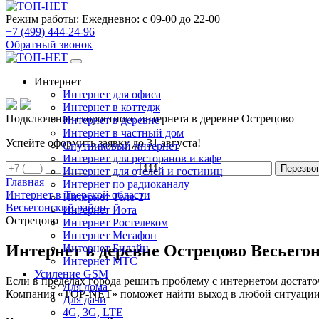
Режим работы:
Ежедневно: с 09-00 до 22-00
+7 (499) 444-24-96
Обратный звонок
Интернет
Интернет для офиса
Интернет в коттедж
Подключение скоростного интернета в деревне Острецово
Интернет в деревне
Интернет в частный дом
Успейте оформить заявку до 31 августа!
Спутниковый интернет
Интернет для ресторанов и кафе
Перезво
Интернет для отелей и гостиниц
Главная
Интернет по радиоканалу
Интернет в Тверской области
Интернет Теле-2
Весьегонский район
Интернет Йота
Острецово
Интернет Ростелеком
Интернет Мегафон
Интернет в деревне Острецово Весьего
Интернет Билайн
Интернет МТС
Усиление GSM
Если в пределах города решить проблему с интернетом достаточ
Для дома
Компания «TOP-NET» поможет найти выход в любой ситуации, 
Для дачи
4G, 3G, LTE