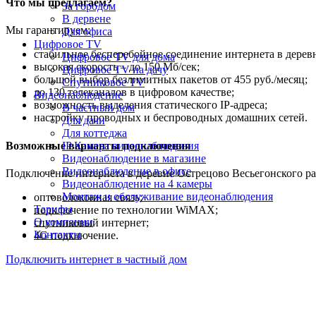
Что мы предлагаем?
За городом
В дервене
Мы гарантируем:
Для офиса
Цифровое TV
стабильное бесперебойное соединение интернета в дерев
Цифровое TV для дома
высокая скорость – до 150 Мб/сек;
Цифровое TV на дачу
большой выбор безлимитных пакетов от 455 руб./месяц;
Спутниковое TV
до 130 телеканалов в цифровом качестве;
Видеонаблюдение
возможность выделения статического IP-адреса;
В частный дом
настройку проводных и беспроводных домашних сетей.
Для дачи
Для коттеджа
Возможные варианты подключения
IP Камера видеонаблюдения
Видеонаблюдение в магазине
Видеонаблюдение в офисе
Подключение интернета в деревне Острецово Весьегонского р
Видеонаблюдение на 4 камеры
Монтаж и обслуживание видеонаблюдения
оптоволоконная связь;
Тарифы
подключение по технологии WiMAX;
О компании
спутниковый интернет;
Контакты
4G подключение.
Подключить интернет в частный дом