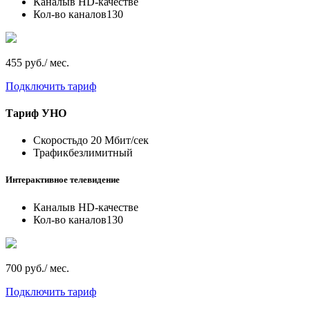
Каналы
в HD-качестве
Кол-во каналов
130
455 руб./ мес.
Подключить тариф
Тариф
УНО
Скорость
до 20 Мбит/сек
Трафик
безлимитный
Интерактивное телевидение
Каналы
в HD-качестве
Кол-во каналов
130
700 руб./ мес.
Подключить тариф