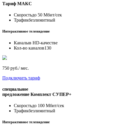
Тариф
МАКС
Скорость
до 50 Мбит/сек
Трафик
безлимитный
Интерактивное телевидение
Каналы
в HD-качестве
Кол-во каналов
130
750 руб./ мес.
Подключить тариф
специальное
предложение
Комплект СУПЕР+
Скорость
до 100 Мбит/сек
Трафик
безлимитный
Интерактивное телевидение