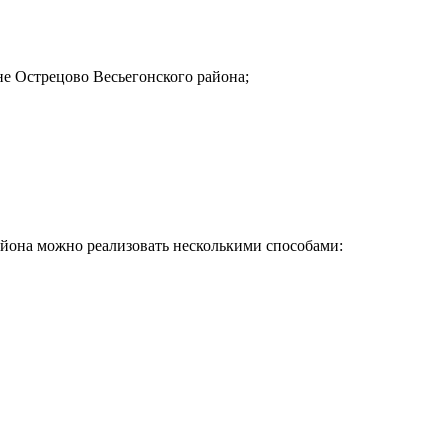
не Острецово Весьегонского района;
айона можно реализовать несколькими способами:
Почему клиенты выбирают на