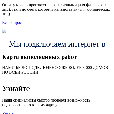
Оплату можно произвести как наличными (для физических
лиц), так и по счету, который мы выставим (для юридических
лиц).
Все вопросы
Мы подключаем интернет в
Карта выполненных работ
24
20
48
НАМИ БЫЛО ПОДКЛЮЧЕНО УЖЕ БОЛЕЕ 3 000 ДОМОВ
57
ПО ВСЕЙ РОССИИ
14
99
118
9
Узнайте
20
78
163
29
Наши специалисты быстро проверят возможность
подключения по вашему адресу.
Узнать