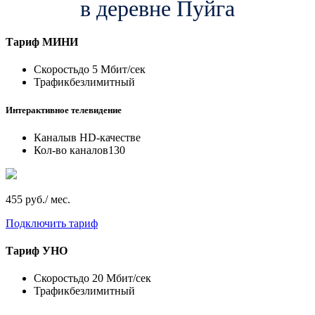
в деревне Пуйга
Тариф
МИНИ
Скорость
до 5 Мбит/сек
Трафик
безлимитный
Интерактивное телевидение
Каналы
в HD-качестве
Кол-во каналов
130
455 руб./ мес.
Подключить тариф
Тариф
УНО
Скорость
до 20 Мбит/сек
Трафик
безлимитный