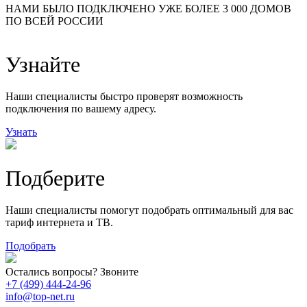
24
20
48
НАМИ БЫЛО ПОДКЛЮЧЕНО УЖЕ БОЛЕЕ 3 000 ДОМОВ
57
ПО ВСЕЙ РОССИИ
14
99
118
9
Узнайте
20
78
163
29
Наши специалисты быстро проверят возможность
подключения по вашему адресу.
Узнать
Подберите
Наши специалисты помогут подобрать оптимальный для вас
тариф интернета и ТВ.
Подобрать
Остались вопросы? Звоните
+7 (499) 444-24-96
info@top-net.ru