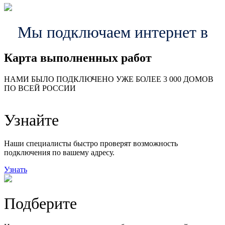
Мы подключаем интернет в
Карта выполненных работ
24
20
48
НАМИ БЫЛО ПОДКЛЮЧЕНО УЖЕ БОЛЕЕ 3 000 ДОМОВ
57
ПО ВСЕЙ РОССИИ
14
99
118
9
Узнайте
20
78
163
29
Наши специалисты быстро проверят возможность
подключения по вашему адресу.
Узнать
Подберите