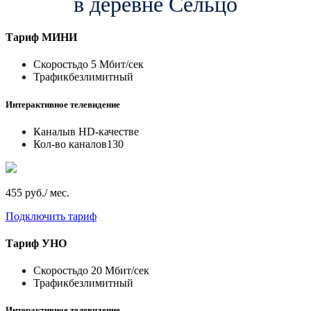
в деревне Сельцо
Тариф
МИНИ
Скорость
до 5 Мбит/сек
Трафик
безлимитный
Интерактивное телевидение
Каналы
в HD-качестве
Кол-во каналов
130
455 руб./ мес.
Подключить тариф
Тариф
УНО
Скорость
до 20 Мбит/сек
Трафик
безлимитный
Интерактивное телевидение