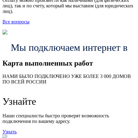
Оплату можно произвести как наличными (для физических
лиц), так и по счету, который мы выставим (для юридических
лиц).
Все вопросы
Мы подключаем интернет в
Карта выполненных работ
24
20
48
НАМИ БЫЛО ПОДКЛЮЧЕНО УЖЕ БОЛЕЕ 3 000 ДОМОВ
57
ПО ВСЕЙ РОССИИ
14
99
118
9
Узнайте
20
78
163
29
Наши специалисты быстро проверят возможность
подключения по вашему адресу.
Узнать