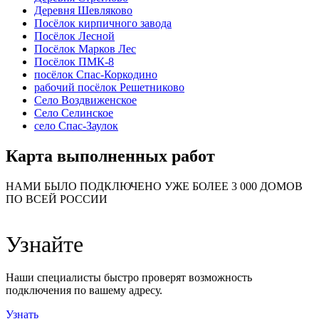
Деревня Шевляково
Посёлок кирпичного завода
Посёлок Лесной
Посёлок Марков Лес
Посёлок ПМК-8
посёлок Спас-Коркодино
рабочий посёлок Решетниково
Село Воздвиженское
Село Селинское
село Спас-Заулок
Карта выполненных работ
24
20
48
НАМИ БЫЛО ПОДКЛЮЧЕНО УЖЕ БОЛЕЕ 3 000 ДОМОВ
57
ПО ВСЕЙ РОССИИ
14
99
118
9
Узнайте
20
78
163
29
Наши специалисты быстро проверят возможность
подключения по вашему адресу.
Узнать