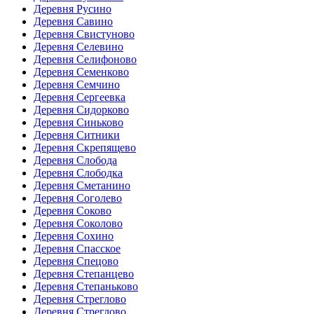
Деревня Русино
Деревня Савино
Деревня Свистуново
Деревня Селевино
Деревня Селифоново
Деревня Семенково
Деревня Семчино
Деревня Сергеевка
Деревня Сидорково
Деревня Синьково
Деревня Ситники
Деревня Скрепящево
Деревня Слобода
Деревня Слободка
Деревня Сметанино
Деревня Соголево
Деревня Соково
Деревня Соколово
Деревня Сохино
Деревня Спасское
Деревня Спецово
Деревня Степанцево
Деревня Степаньково
Деревня Стреглово
Деревня Стреглово