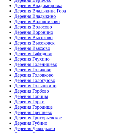
Деревня Вертково
Деревня Владимировка
Деревня Владыкина Гора
Деревня Владыкино
Деревня Воловниково
Деревня Волосово
Деревня Воронино
Деревня Высоково
Деревня Высоковск
Деревня Вьюхово
Деревня Гафидово
Деревня Глухино
Деревня Голенищево
Деревня Голиково
Деревня Головково
Деревня Гологузово
Деревня Голышкино
Деревня Горбово
Деревня Горицы
Деревня Горки
Деревня Городище
Деревня Грешнево
Деревня Григорьевское
Деревня Губино
Деревня Давыдково