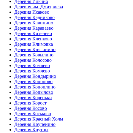
Деревня Ильино
Деревня им. Дмитриева
Деревня Исаково
Деревня Кадниково
Деревня Калинино
Деревня Караваево
Деревня Китенево
Деревня Кленково
Деревня Климовка
Деревня Княгинино
Деревня Ковылино
Деревня Колосово
Деревня Комлево
Деревня Комлево
Деревня Кондырино
Деревня Кононово
Деревня Коноплино
Деревня Копылово
Деревня Кореньки
Деревня Корост
Деревня Косово
Деревня Коськово
Деревня Красный Холм
Деревня Крупенино
Деревня Крутцы