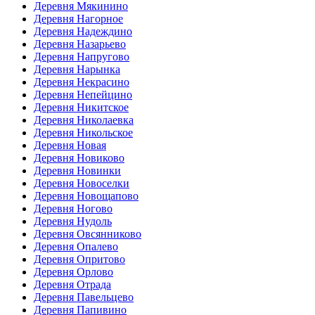
Деревня Мякинино
Деревня Нагорное
Деревня Надеждино
Деревня Назарьево
Деревня Напругово
Деревня Нарынка
Деревня Некрасино
Деревня Непейцино
Деревня Никитское
Деревня Николаевка
Деревня Никольское
Деревня Новая
Деревня Новиково
Деревня Новинки
Деревня Новоселки
Деревня Новощапово
Деревня Ногово
Деревня Нудоль
Деревня Овсянниково
Деревня Опалево
Деревня Опритово
Деревня Орлово
Деревня Отрада
Деревня Павельцево
Деревня Папивино