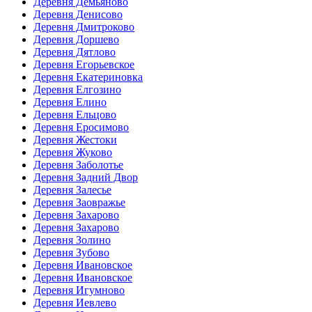
Деревня Демьяново
Деревня Денисово
Деревня Дмитроково
Деревня Доршево
Деревня Дятлово
Деревня Егорьевское
Деревня Екатериновка
Деревня Елгозино
Деревня Елино
Деревня Ельцово
Деревня Еросимово
Деревня Жестоки
Деревня Жуково
Деревня Заболотье
Деревня Задний Двор
Деревня Залесье
Деревня Заовражье
Деревня Захарово
Деревня Захарово
Деревня Золино
Деревня Зубово
Деревня Ивановское
Деревня Ивановское
Деревня Игумново
Деревня Иевлево