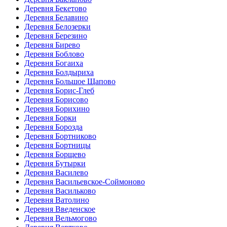
Деревня Бекетово
Деревня Белавино
Деревня Белозерки
Деревня Березино
Деревня Бирево
Деревня Боблово
Деревня Богаиха
Деревня Болдыриха
Деревня Большое Щапово
Деревня Борис-Глеб
Деревня Борисово
Деревня Борихино
Деревня Борки
Деревня Борозда
Деревня Бортниково
Деревня Бортницы
Деревня Борщево
Деревня Бутырки
Деревня Василево
Деревня Васильевское-Соймоново
Деревня Васильково
Деревня Ватолино
Деревня Введенское
Деревня Вельмогово