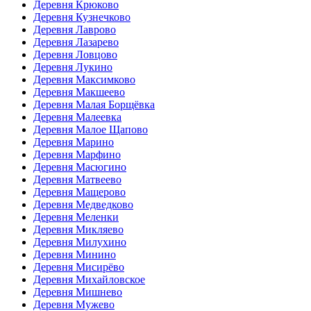
Деревня Крюково
Деревня Кузнечково
Деревня Лаврово
Деревня Лазарево
Деревня Ловцово
Деревня Лукино
Деревня Максимково
Деревня Макшеево
Деревня Малая Борщёвка
Деревня Малеевка
Деревня Малое Щапово
Деревня Марино
Деревня Марфино
Деревня Масюгино
Деревня Матвеево
Деревня Мащерово
Деревня Медведково
Деревня Меленки
Деревня Микляево
Деревня Милухино
Деревня Минино
Деревня Мисирёво
Деревня Михайловское
Деревня Мишнево
Деревня Мужево