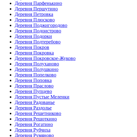
Деревня Парфенькино
Деревня Першутино
Деревня Петровка
Деревня Плюсково
Деревня Поджигородово
Деревня Подоистрово
Деревня Подорки
Деревня Подтеребово
Деревня Покров
Деревня Покровка
Деревня Покровское-Жуково
Деревня Полуханово
Деревня Полушкино
Деревня Попелково
Деревня Поповка
Деревня Праслово
Деревня Пупцево
Деревня Пустые Меленки
Деревня Радованье
Деревня Раздолье
Деревня Решетниково
Деревня Решоткино
Деревня Рогатино
Деревня Рубчиха
Деревня Румяново