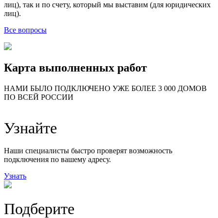
лиц), так и по счету, который мы выставим (для юридических
лиц).
Все вопросы
Карта выполненных работ
24
20
48
НАМИ БЫЛО ПОДКЛЮЧЕНО УЖЕ БОЛЕЕ 3 000 ДОМОВ
57
ПО ВСЕЙ РОССИИ
14
99
118
9
Узнайте
20
78
163
29
Наши специалисты быстро проверят возможность
подключения по вашему адресу.
Узнать
Подберите