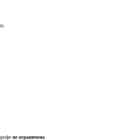
).
тарифе
не ограничена