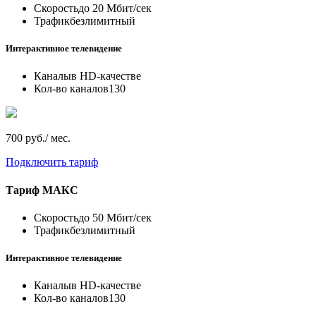
Скорость
до 20 Мбит/сек
Трафик
безлимитный
Интерактивное телевидение
Каналы
в HD-качестве
Кол-во каналов
130
700 руб./ мес.
Подключить тариф
Тариф
МАКС
Скорость
до 50 Мбит/сек
Трафик
безлимитный
Интерактивное телевидение
Каналы
в HD-качестве
Кол-во каналов
130