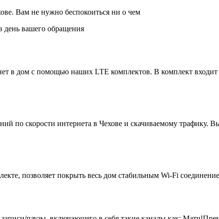
ове. Вам не нужно беспокоиться ни о чем
 день вашего обращения
ет в дом с помощью наших LTE комплектов. В комплект входит
ий по скорости интернета в Чехове и скачиваемому трафику. Вы
екте, позволяет покрыть весь дом стабильным Wi-Fi соединение
 записи/паузы, включающего в себя такие каналы как: Матч!Пр