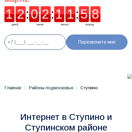
1
2
:
0
2
:
1
1
1
:
5
5
6
1
2
0
2
1
1
5
7
7
дней
часов
минут
секунд
Перезвоните мне
Главная
Районы подмосковья
Ступино
Интернет в Ступино и
Ступинском районе