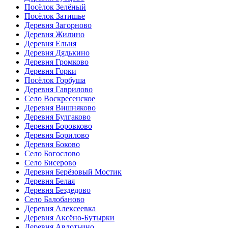
Посёлок Зелёный
Посёлок Затишье
Деревня Загорново
Деревня Жилино
Деревня Ельня
Деревня Дядькино
Деревня Громково
Деревня Горки
Посёлок Горбуша
Деревня Гаврилово
Село Воскресенское
Деревня Вишняково
Деревня Булгаково
Деревня Боровково
Деревня Борилово
Деревня Боково
Село Богослово
Село Бисерово
Деревня Берёзовый Мостик
Деревня Белая
Деревня Бездедово
Село Балобаново
Деревня Алексеевка
Деревня Аксёно-Бутырки
Деревня Авдотьино