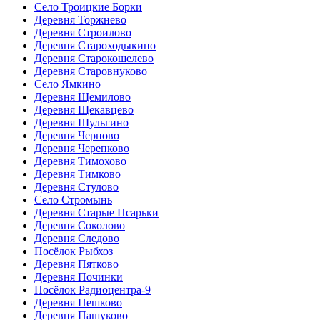
Село Троицкие Борки
Деревня Торжнево
Деревня Строилово
Деревня Староходыкино
Деревня Старокошелево
Деревня Старовнуково
Село Ямкино
Деревня Щемилово
Деревня Щекавцево
Деревня Шульгино
Деревня Черново
Деревня Черепково
Деревня Тимохово
Деревня Тимково
Деревня Стулово
Село Стромынь
Деревня Старые Псарьки
Деревня Соколово
Деревня Следово
Посёлок Рыбхоз
Деревня Пятково
Деревня Починки
Посёлок Радиоцентра-9
Деревня Пешково
Деревня Пашуково