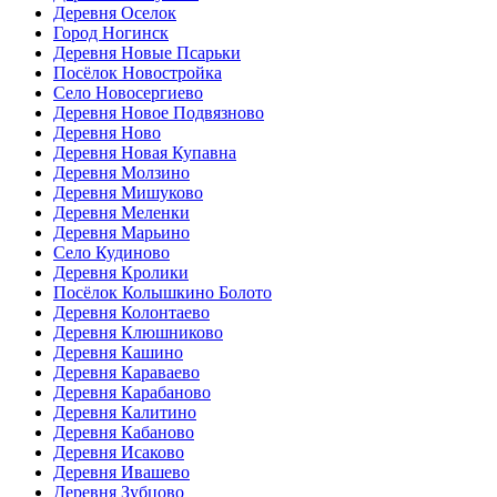
Деревня Оселок
Город Ногинск
Деревня Новые Псарьки
Посёлок Новостройка
Село Новосергиево
Деревня Новое Подвязново
Деревня Ново
Деревня Новая Купавна
Деревня Молзино
Деревня Мишуково
Деревня Меленки
Деревня Марьино
Село Кудиново
Деревня Кролики
Посёлок Колышкино Болото
Деревня Колонтаево
Деревня Клюшниково
Деревня Кашино
Деревня Караваево
Деревня Карабаново
Деревня Калитино
Деревня Кабаново
Деревня Исаково
Деревня Ивашево
Деревня Зубцово