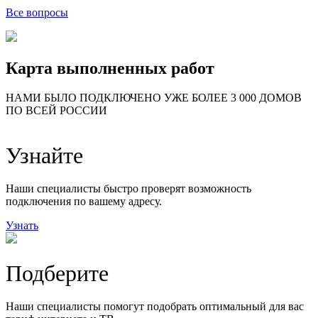
Все вопросы
Карта выполненных работ
24
20
48
НАМИ БЫЛО ПОДКЛЮЧЕНО УЖЕ БОЛЕЕ 3 000 ДОМОВ
57
ПО ВСЕЙ РОССИИ
14
99
118
9
Узнайте
20
78
163
29
Наши специалисты быстро проверят возможность
подключения по вашему адресу.
Узнать
Подберите
Наши специалисты помогут подобрать оптимальный для вас