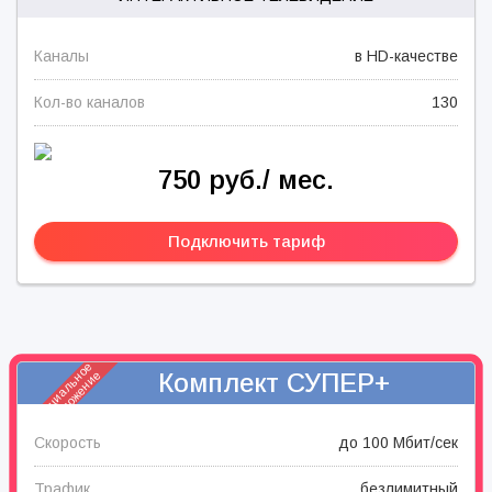
Каналы
в HD-качестве
Кол-во каналов
130
750 руб./ мес.
Подключить тариф
специальное
Комплект СУПЕР+
предложение
Скорость
до 100 Мбит/сек
Трафик
безлимитный