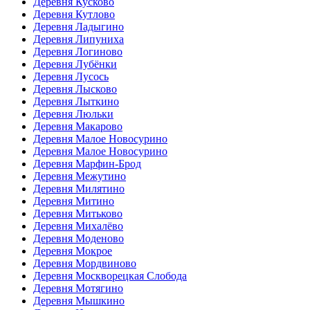
Деревня Кусково
Деревня Кутлово
Деревня Ладыгино
Деревня Липуниха
Деревня Логиново
Деревня Лубёнки
Деревня Лусось
Деревня Лысково
Деревня Лыткино
Деревня Люльки
Деревня Макарово
Деревня Малое Новосурино
Деревня Малое Новосурино
Деревня Марфин-Брод
Деревня Межутино
Деревня Милятино
Деревня Митино
Деревня Митьково
Деревня Михалёво
Деревня Моденово
Деревня Мокрое
Деревня Мордвиново
Деревня Москворецкая Слобода
Деревня Мотягино
Деревня Мышкино