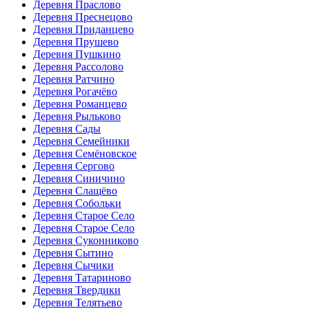
Деревня Праслово
Деревня Преснецово
Деревня Приданцево
Деревня Прушево
Деревня Пушкино
Деревня Рассолово
Деревня Ратчино
Деревня Рогачёво
Деревня Романцево
Деревня Рыльково
Деревня Сады
Деревня Семейники
Деревня Семёновское
Деревня Сергово
Деревня Синичино
Деревня Слащёво
Деревня Собольки
Деревня Старое Село
Деревня Старое Село
Деревня Суконниково
Деревня Сытино
Деревня Сычики
Деревня Татариново
Деревня Твердики
Деревня Телятьево