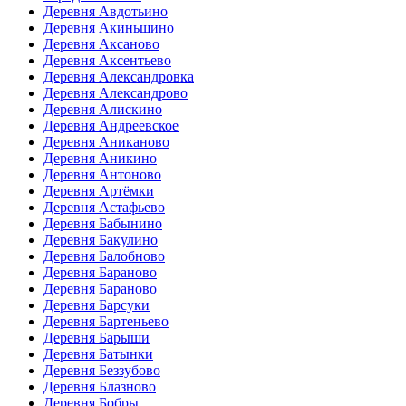
Деревня Авдотьино
Деревня Акиньшино
Деревня Аксаново
Деревня Аксентьево
Деревня Александровка
Деревня Александрово
Деревня Алискино
Деревня Андреевское
Деревня Аниканово
Деревня Аникино
Деревня Антоново
Деревня Артёмки
Деревня Астафьево
Деревня Бабынино
Деревня Бакулино
Деревня Балобново
Деревня Бараново
Деревня Бараново
Деревня Барсуки
Деревня Бартеньево
Деревня Барыши
Деревня Батынки
Деревня Беззубово
Деревня Блазново
Деревня Бобры