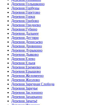
Деревня Голышкино
Деревня Горбуны
Деревня Горетово
Деревня Горки
Деревня Грибово
Деревня Гриднево
Деревня Губино
Деревня Дальнее
Деревня Дегтяри
Деревня Денисьево
Деревня Дровнино
Деревня Дурыкино
Деревня Дьяково
Деревня Елево
Деревня Ельня
Деревня Еремеево
Деревня Ерышово
Деревня Желомеено
Деревня Жизлово
Деревня Заречная Слобода
Деревня Заречье
Деревня Заслонино
Деревня Захарьино
Деревня Зачатьё