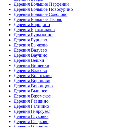
Деревня Большие Парфёнки
Деревня Большое Новосурино
Деревня Большое Соколово
Деревня Большое Тёсово
Деревня Бородино
Деревня Бражниково
Деревня Бурмакино
Деревня Бурцево
Деревня Бычково
Деревня Валуево
Деревня Ваулино
Деревня Вёшки
Деревня Вишенки
Деревня Власово
Деревня Волосково
Деревня Вороново
Деревня Воронцово
Деревня Вышнее
Деревня Вяземское
Деревня Гавшино
Деревня Гальчино
Деревня Гидроузел
Деревня Глуховка
Деревня Глядково
Деревня Головино