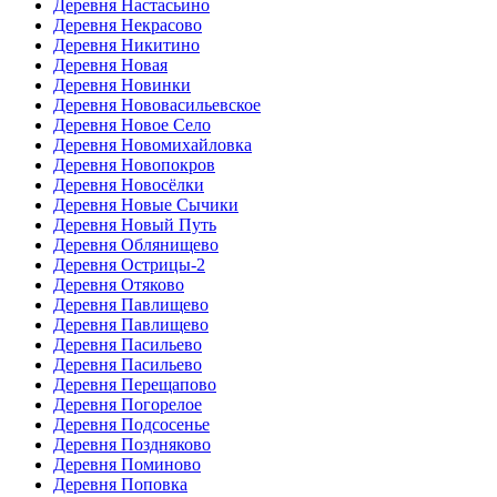
Деревня Настасьино
Деревня Некрасово
Деревня Никитино
Деревня Новая
Деревня Новинки
Деревня Нововасильевское
Деревня Новое Село
Деревня Новомихайловка
Деревня Новопокров
Деревня Новосёлки
Деревня Новые Сычики
Деревня Новый Путь
Деревня Облянищево
Деревня Острицы-2
Деревня Отяково
Деревня Павлищево
Деревня Павлищево
Деревня Пасильево
Деревня Пасильево
Деревня Перещапово
Деревня Погорелое
Деревня Подсосенье
Деревня Поздняково
Деревня Поминово
Деревня Поповка