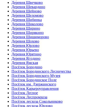
Деревня Швечково
Деревня Шевардино
Деревня Шейново
Деревня Шеломово
Деревня Шибинка
Деревня Шиколово
Деревня Ширино
Деревня Ширякино
Деревня Шишиморово
Деревня Шохово
Деревня Юрлово
Деревня Юрьево
Деревня Юрятино
Деревня Ягодино
Деревня Ямская
Посёлок Бородино
Посёлок Бородинского Лесничества
Посёлок Бородинского Музея
Посёлок Бородинское Поле
Посёлок им. Дзержинского
Посёлок Карьероуправления
Посёлок Лесное
Посёлок Леспромхоза
Посёлок лесхоза Сокольниково
Посёлок лесхоза Юрлово