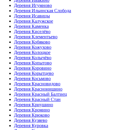
Деревня Ивакино
Деревня Игумново
Деревня Ильинская Слобода
Деревня Исавицы
Деревня Калужское
Деревня Каменка
Деревня Киселёво
Деревня Клементьево
Деревня Кобяково
Деревня Кожухово
Деревня Колоцкое
Деревня Колычёво
Деревня Копытово
Деревня Коровино
Деревня Корытцево
Деревня Косьмово
Деревня Красновидово
Деревня Красноиншино
Деревня Красный Балтиец
Деревня Красный Стан
Деревня Криушино
Деревня Кромино
Деревня Крюково
Деревня Кузяево
Деревня Куровка