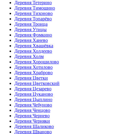
Деревня Тетерино
Деревня Тимошино
Деревня Тихоново
Деревня Топарёво
Деревня Троица
Деревня Утицы
Деревня Фомкино
Деревня Ханево
Деревня Хващёвка
Деревня Холдеево
Деревня Холм
Деревня Хорошилово
Деревня Хотилово
Деревня Храброво
Деревня Цветки
Деревня Цветковский
Деревня Цезарево
Деревня Цуканово
Деревня Цыплино
Деревня Чебуново
Деревня Ченцово
Деревня Чернево
Деревня Черняки
Деревня Шаликово
Деревня Шваново