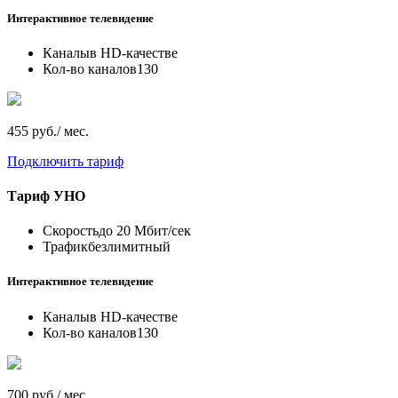
Интерактивное телевидение
Каналы
в HD-качестве
Кол-во каналов
130
455 руб./ мес.
Подключить тариф
Тариф
УНО
Скорость
до 20 Мбит/сек
Трафик
безлимитный
Интерактивное телевидение
Каналы
в HD-качестве
Кол-во каналов
130
700 руб./ мес.