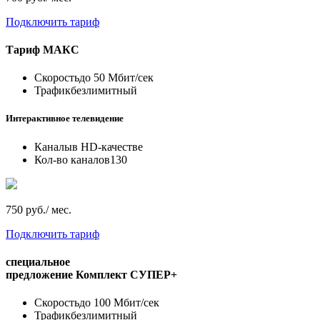
Подключить тариф
Тариф
МАКС
Скорость
до 50 Мбит/сек
Трафик
безлимитный
Интерактивное телевидение
Каналы
в HD-качестве
Кол-во каналов
130
750 руб./ мес.
Подключить тариф
специальное
предложение
Комплект СУПЕР+
Скорость
до 100 Мбит/сек
Трафик
безлимитный