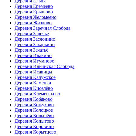
Деревня Ельня
Деревня Еремеево
Деревня Ерышово
Деревня Желомеено
Деревня Жизлово
Деревня Заречная Слобода
Деревня Заречье
Деревня Заслонино
Деревня Захарьино
Деревня Зачатьё
Деревня Ивакино
Деревня Игумново
Деревня Ильинская Слобода
Деревня Исавицы
Деревня Калужское
Деревня Каменка
Деревня Киселёво
Деревня Клементьево
Деревня Кобяково
Деревня Кожухово
Деревня Колоцкое
Деревня Колычёво
Деревня Копытово
Деревня Коровино
Деревня Корытцево