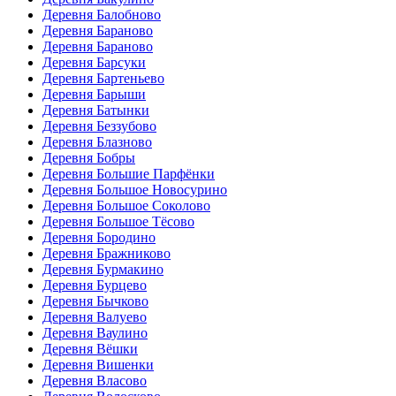
Деревня Балобново
Деревня Бараново
Деревня Бараново
Деревня Барсуки
Деревня Бартеньево
Деревня Барыши
Деревня Батынки
Деревня Беззубово
Деревня Блазново
Деревня Бобры
Деревня Большие Парфёнки
Деревня Большое Новосурино
Деревня Большое Соколово
Деревня Большое Тёсово
Деревня Бородино
Деревня Бражниково
Деревня Бурмакино
Деревня Бурцево
Деревня Бычково
Деревня Валуево
Деревня Ваулино
Деревня Вёшки
Деревня Вишенки
Деревня Власово