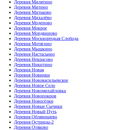
Деревня Милятино
Деревня Митино
Деревня Митьково
Деревня Михалёво
Деревня Моденово
Деревня Мокрое
Деревня Мордвиново
Деревня Москворецкая Слобода
Деревня Мотягино
Деревня Мышкино
Деревня Настасьино
Деревня Некрасово
Деревня Никитино
Деревня Новая
Деревня Новинки
Деревня Нововасильевское
Деревня Новое Село
Деревня Новомихайловка
Деревня Новопокров
Деревня Новосёлки
Деревня Новые Сычики
Деревня Новый Путь
Деревня Облянищево
Деревня Острицы-2
Деревня Отяково