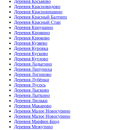
Деревня Косьмово
Деревня Красновидово
Деревня Красноиншино
Деревня Красный Балтиец
Деревня Красный Стан
Деревня Криушино
Деревня Кромино
Деревня Крюково
Деревня Кузяево
Деревня Куровка
Деревня Кусково
Деревня Кутлово
Деревня Ладыгино
Деревня Липуниха
Деревня Логиново
Деревня Лубёнки
Деревня Лусось
Деревня Лысково
Деревня Лыткино
Деревня Люльки
Деревня Макарово
Деревня Малое Новосурино
Деревня Малое Новосурино
Деревня Марфин-Брод
Деревня Межутино