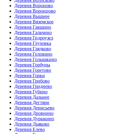
Деревня Волосково
Деревня Вороново
Деревня Воронцово
Деревня Вышнее
Деревня Вяземское
Деревня Гавшино
Деревня Гальчино
Деревня Гидроузел
Деревня Глуховка
Деревня Глядково
Деревня Головино
Деревня Голышкино
Деревня Горбуны
Деревня Горетово
Деревня Горки
Деревня Грибово
Деревня Гриднево
Деревня Губино
Деревня Дальнее
Деревня Дегтяри
Деревня Денисьево
Деревня Дровнино
Деревня Дурыкино
Деревня Дьяково
Деревня Елево