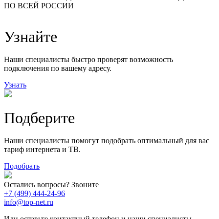
ПО ВСЕЙ РОССИИ
14
99
118
9
Узнайте
20
78
163
29
Наши специалисты быстро проверят возможность
подключения по вашему адресу.
Узнать
Подберите
Наши специалисты помогут подобрать оптимальный для вас
тариф интернета и ТВ.
Подобрать
Остались вопросы? Звоните
+7 (499) 444-24-96
info@top-net.ru
Или оставьте контактный телефон и наши специалисты