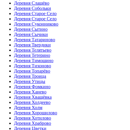
Деревня Слащёво
Деревня Собольки
Деревня Старое Село
Деревня Старое Село
Деревня Суконниково
Деревня Сытино
Деревня Сычики
Деревня Татариново
Деревня Твердики
Деревня Телятьево
Деревня Тетерино
Деревня Тимошино
Деревня Тихоново
Деревня Топарёво
Деревня Троица
Деревня Утицы
Деревня Фомкино
Деревня Ханево
Деревня Хващёвка
Деревня Холдеево
Деревня Холм
Деревня Хорошилово
Деревня Хотилово
Деревня Храброво
Деревня Цветки