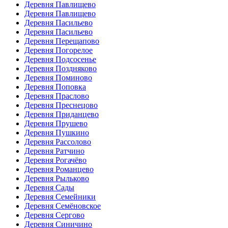
Деревня Павлищево
Деревня Павлищево
Деревня Пасильево
Деревня Пасильево
Деревня Перещапово
Деревня Погорелое
Деревня Подсосенье
Деревня Поздняково
Деревня Поминово
Деревня Поповка
Деревня Праслово
Деревня Преснецово
Деревня Приданцево
Деревня Прушево
Деревня Пушкино
Деревня Рассолово
Деревня Ратчино
Деревня Рогачёво
Деревня Романцево
Деревня Рыльково
Деревня Сады
Деревня Семейники
Деревня Семёновское
Деревня Сергово
Деревня Синичино