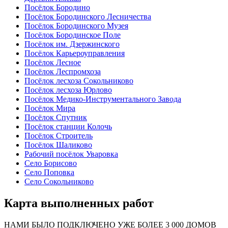
Посёлок Бородино
Посёлок Бородинского Лесничества
Посёлок Бородинского Музея
Посёлок Бородинское Поле
Посёлок им. Дзержинского
Посёлок Карьероуправления
Посёлок Лесное
Посёлок Леспромхоза
Посёлок лесхоза Сокольниково
Посёлок лесхоза Юрлово
Посёлок Медико-Инструментального Завода
Посёлок Мира
Посёлок Спутник
Посёлок станции Колочь
Посёлок Строитель
Посёлок Шаликово
Рабочий посёлок Уваровка
Село Борисово
Село Поповка
Село Сокольниково
Карта выполненных работ
24
20
48
НАМИ БЫЛО ПОДКЛЮЧЕНО УЖЕ БОЛЕЕ 3 000 ДОМОВ
57