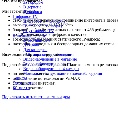
Что мы предлагаем?
За городом
В дервене
Мы гарантируем:
Для офиса
Цифровое TV
стабильное бесперебойное соединение интернета в дере
Цифровое TV для дома
высокая скорость – до 150 Мб/сек;
Цифровое TV на дачу
большой выбор безлимитных пакетов от 455 руб./месяц;
Спутниковое TV
до 130 телеканалов в цифровом качестве;
Видеонаблюдение
возможность выделения статического IP-адреса;
В частный дом
настройку проводных и беспроводных домашних сетей.
Для дачи
Для коттеджа
Возможные варианты подключения
IP Камера видеонаблюдения
Видеонаблюдение в магазине
Видеонаблюдение в офисе
Подключение интернета в Деревня Шаликово можно реализова
Видеонаблюдение на 4 камеры
Монтаж и обслуживание видеонаблюдения
оптоволоконная связь;
Тарифы
подключение по технологии WiMAX;
О компании
спутниковый интернет;
Контакты
4G подключение.
Подключить интернет в частный дом