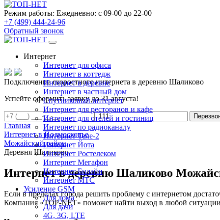
Режим работы:
Ежедневно: с 09-00 до 22-00
+7 (499) 444-24-96
Обратный звонок
Интернет
Интернет для офиса
Интернет в коттедж
Подключение скоростного интернета в деревню Шаликово
Интернет в деревне
Интернет в частный дом
Успейте оформить заявку до 31 августа!
Спутниковый интернет
Интернет для ресторанов и кафе
Перезво
Интернет для отелей и гостиниц
Главная
Интернет по радиоканалу
Интернет в Подмосковье
Интернет Теле-2
Можайский район
Интернет Йота
Деревня Шаликово
Интернет Ростелеком
Интернет Мегафон
Интернет в деревню Шаликово Можайс
Интернет Билайн
Интернет МТС
Усиление GSM
Если в пределах города решить проблему с интернетом достаточ
Для дома
Компания «TOP-NET» поможет найти выход в любой ситуации, 
Для дачи
4G, 3G, LTE