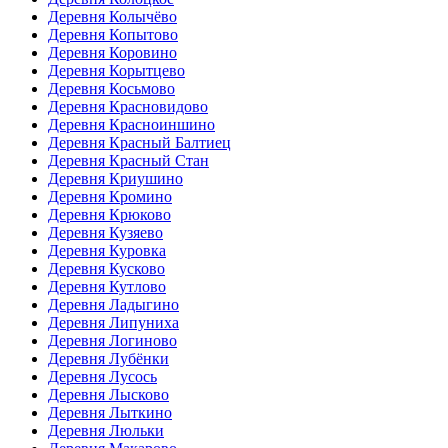
Деревня Колычёво
Деревня Копытово
Деревня Коровино
Деревня Корытцево
Деревня Косьмово
Деревня Красновидово
Деревня Красноиншино
Деревня Красный Балтиец
Деревня Красный Стан
Деревня Криушино
Деревня Кромино
Деревня Крюково
Деревня Кузяево
Деревня Куровка
Деревня Кусково
Деревня Кутлово
Деревня Ладыгино
Деревня Липуниха
Деревня Логиново
Деревня Лубёнки
Деревня Лусось
Деревня Лысково
Деревня Лыткино
Деревня Люльки