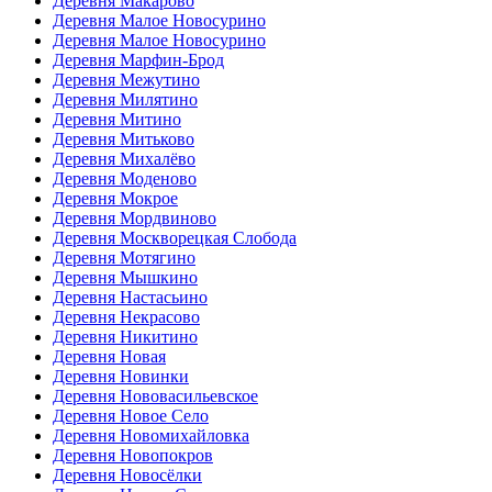
Деревня Макарово
Деревня Малое Новосурино
Деревня Малое Новосурино
Деревня Марфин-Брод
Деревня Межутино
Деревня Милятино
Деревня Митино
Деревня Митьково
Деревня Михалёво
Деревня Моденово
Деревня Мокрое
Деревня Мордвиново
Деревня Москворецкая Слобода
Деревня Мотягино
Деревня Мышкино
Деревня Настасьино
Деревня Некрасово
Деревня Никитино
Деревня Новая
Деревня Новинки
Деревня Нововасильевское
Деревня Новое Село
Деревня Новомихайловка
Деревня Новопокров
Деревня Новосёлки