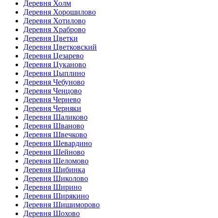
Деревня Холм
Деревня Хорошилово
Деревня Хотилово
Деревня Храброво
Деревня Цветки
Деревня Цветковский
Деревня Цезарево
Деревня Цуканово
Деревня Цыплино
Деревня Чебуново
Деревня Ченцово
Деревня Чернево
Деревня Черняки
Деревня Шаликово
Деревня Шваново
Деревня Швечково
Деревня Шевардино
Деревня Шейново
Деревня Шеломово
Деревня Шибинка
Деревня Шиколово
Деревня Ширино
Деревня Ширякино
Деревня Шишиморово
Деревня Шохово