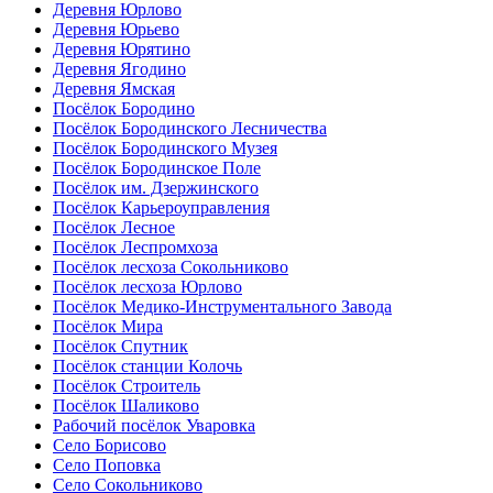
Деревня Юрлово
Деревня Юрьево
Деревня Юрятино
Деревня Ягодино
Деревня Ямская
Посёлок Бородино
Посёлок Бородинского Лесничества
Посёлок Бородинского Музея
Посёлок Бородинское Поле
Посёлок им. Дзержинского
Посёлок Карьероуправления
Посёлок Лесное
Посёлок Леспромхоза
Посёлок лесхоза Сокольниково
Посёлок лесхоза Юрлово
Посёлок Медико-Инструментального Завода
Посёлок Мира
Посёлок Спутник
Посёлок станции Колочь
Посёлок Строитель
Посёлок Шаликово
Рабочий посёлок Уваровка
Село Борисово
Село Поповка
Село Сокольниково