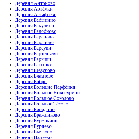
Деревня Антоново
Деревня Артёмки
Деревня Астафьево
Деревня Бабынино
Деревня Бакулино
Деревня Балобново
Деревня Бараново
Деревня Бараново
Деревня Барсуки
Деревня Бартеньево
Деревня Барыши
Деревня Батынки
Деревня Беззубово
Деревня Блазново
Деревня Бобры
Деревня Большие Парфёнки
Деревня Большое Новосурино
Деревня Большое Соколово
Деревня Большое Тёсово
Деревня Бородино
Деревня Бражниково
Деревня Бурмакино
Деревня Бурцево
Деревня Бычково
Деревня Валуево