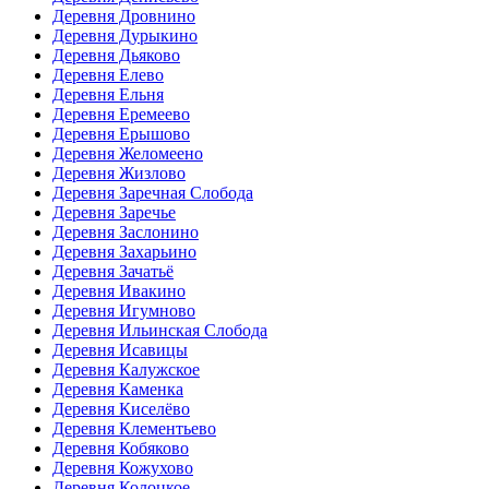
Деревня Дровнино
Деревня Дурыкино
Деревня Дьяково
Деревня Елево
Деревня Ельня
Деревня Еремеево
Деревня Ерышово
Деревня Желомеено
Деревня Жизлово
Деревня Заречная Слобода
Деревня Заречье
Деревня Заслонино
Деревня Захарьино
Деревня Зачатьё
Деревня Ивакино
Деревня Игумново
Деревня Ильинская Слобода
Деревня Исавицы
Деревня Калужское
Деревня Каменка
Деревня Киселёво
Деревня Клементьево
Деревня Кобяково
Деревня Кожухово
Деревня Колоцкое