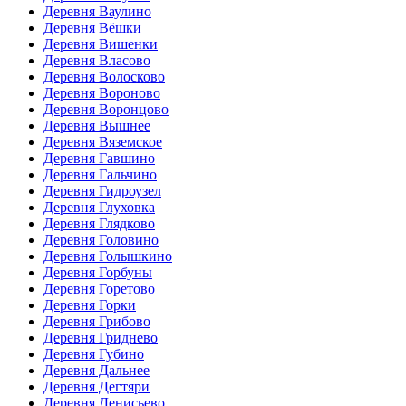
Деревня Ваулино
Деревня Вёшки
Деревня Вишенки
Деревня Власово
Деревня Волосково
Деревня Вороново
Деревня Воронцово
Деревня Вышнее
Деревня Вяземское
Деревня Гавшино
Деревня Гальчино
Деревня Гидроузел
Деревня Глуховка
Деревня Глядково
Деревня Головино
Деревня Голышкино
Деревня Горбуны
Деревня Горетово
Деревня Горки
Деревня Грибово
Деревня Гриднево
Деревня Губино
Деревня Дальнее
Деревня Дегтяри
Деревня Денисьево