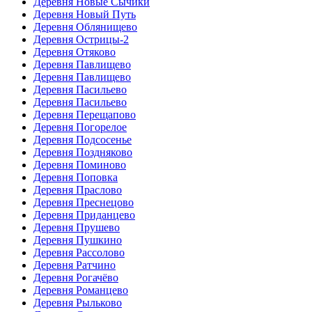
Деревня Новые Сычики
Деревня Новый Путь
Деревня Облянищево
Деревня Острицы-2
Деревня Отяково
Деревня Павлищево
Деревня Павлищево
Деревня Пасильево
Деревня Пасильево
Деревня Перещапово
Деревня Погорелое
Деревня Подсосенье
Деревня Поздняково
Деревня Поминово
Деревня Поповка
Деревня Праслово
Деревня Преснецово
Деревня Приданцево
Деревня Прушево
Деревня Пушкино
Деревня Рассолово
Деревня Ратчино
Деревня Рогачёво
Деревня Романцево
Деревня Рыльково