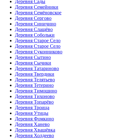
Деревня Сады
Деревня Семейники
Деревня Семёновское
Деревня Сергово
Деревня Синичино
Деревня Слащёво
Деревня Собольки
Деревня Старое Село
Деревня Старое Село
Деревня Суконниково
Деревня Сытино
Деревня Сычики
Деревня Татариново
Деревня Твердики
Деревня Телятьево
Деревня Тетерино
Деревня Тимошино
Деревня Тихоново
Деревня Топарёво
Деревня Троица
Деревня Утицы
Деревня Фомкино
Деревня Ханево
Деревня Хващёвка
Деревня Холдеево