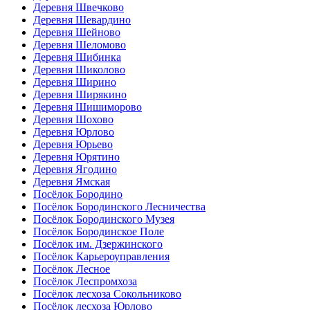
Деревня Швечково
Деревня Шевардино
Деревня Шейново
Деревня Шеломово
Деревня Шибинка
Деревня Шиколово
Деревня Ширино
Деревня Ширякино
Деревня Шишиморово
Деревня Шохово
Деревня Юрлово
Деревня Юрьево
Деревня Юрятино
Деревня Ягодино
Деревня Ямская
Посёлок Бородино
Посёлок Бородинского Лесничества
Посёлок Бородинского Музея
Посёлок Бородинское Поле
Посёлок им. Дзержинского
Посёлок Карьероуправления
Посёлок Лесное
Посёлок Леспромхоза
Посёлок лесхоза Сокольниково
Посёлок лесхоза Юрлово