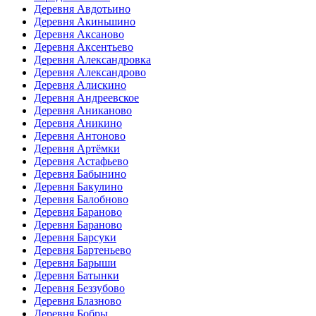
Деревня Авдотьино
Деревня Акиньшино
Деревня Аксаново
Деревня Аксентьево
Деревня Александровка
Деревня Александрово
Деревня Алискино
Деревня Андреевское
Деревня Аниканово
Деревня Аникино
Деревня Антоново
Деревня Артёмки
Деревня Астафьево
Деревня Бабынино
Деревня Бакулино
Деревня Балобново
Деревня Бараново
Деревня Бараново
Деревня Барсуки
Деревня Бартеньево
Деревня Барыши
Деревня Батынки
Деревня Беззубово
Деревня Блазново
Деревня Бобры