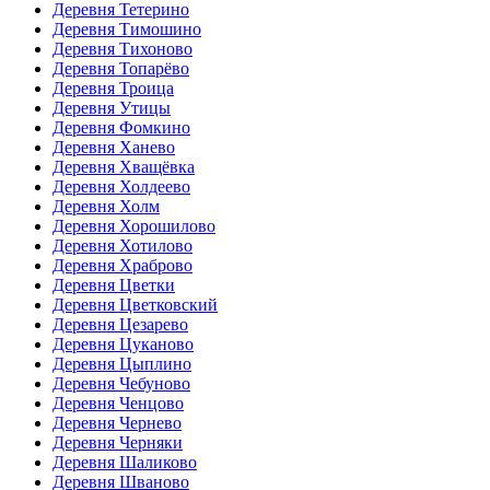
Деревня Тетерино
Деревня Тимошино
Деревня Тихоново
Деревня Топарёво
Деревня Троица
Деревня Утицы
Деревня Фомкино
Деревня Ханево
Деревня Хващёвка
Деревня Холдеево
Деревня Холм
Деревня Хорошилово
Деревня Хотилово
Деревня Храброво
Деревня Цветки
Деревня Цветковский
Деревня Цезарево
Деревня Цуканово
Деревня Цыплино
Деревня Чебуново
Деревня Ченцово
Деревня Чернево
Деревня Черняки
Деревня Шаликово
Деревня Шваново