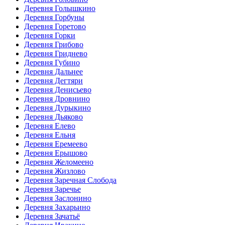
Деревня Голышкино
Деревня Горбуны
Деревня Горетово
Деревня Горки
Деревня Грибово
Деревня Гриднево
Деревня Губино
Деревня Дальнее
Деревня Дегтяри
Деревня Денисьево
Деревня Дровнино
Деревня Дурыкино
Деревня Дьяково
Деревня Елево
Деревня Ельня
Деревня Еремеево
Деревня Ерышово
Деревня Желомеено
Деревня Жизлово
Деревня Заречная Слобода
Деревня Заречье
Деревня Заслонино
Деревня Захарьино
Деревня Зачатьё