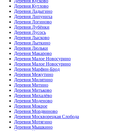
Деревня Кусково
Деревня Кутлово
Деревня Ладыгино
Деревня Липуниха
Деревня Логиново
Деревня Лубёнки
Деревня Лусось
Деревня Лысково
Деревня Лыткино
Деревня Люльки
Деревня Макарово
Деревня Малое Новосурино
Деревня Малое Новосурино
Деревня Марфин-Брод
Деревня Межутино
Деревня Милятино
Деревня Митино
Деревня Митьково
Деревня Михалёво
Деревня Моденово
Деревня Мокрое
Деревня Мордвиново
Деревня Москворецкая Слобода
Деревня Мотягино
Деревня Мышкино