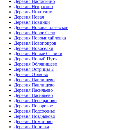
Деревня Настасьино
Деревня Некрасово
Деревня Никитино
Деревня Новая
Деревня Новинки
Деревня Нововасильевское
Деревня Новое Село
Деревня Новомихайловка
Деревня Новопокров
Деревня Новосёлки
Деревня Новые Сычики
Деревня Новый Путь
Деревня Облянищево
Деревня Острицы-2
Деревня Отяково
Деревня Павлищево
Деревня Павлищево
Деревня Пасильево
Деревня Пасильево
Деревня Перещапово
Деревня Погорелое
Деревня Подсосенье
Деревня Поздняково
Деревня Поминово
Деревня Поповка