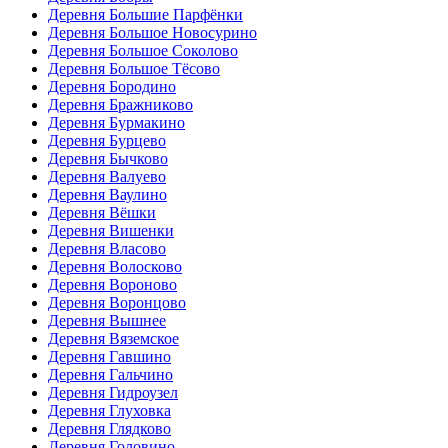
Деревня Большие Парфёнки
Деревня Большое Новосурино
Деревня Большое Соколово
Деревня Большое Тёсово
Деревня Бородино
Деревня Бражниково
Деревня Бурмакино
Деревня Бурцево
Деревня Бычково
Деревня Валуево
Деревня Ваулино
Деревня Вёшки
Деревня Вишенки
Деревня Власово
Деревня Волосково
Деревня Вороново
Деревня Воронцово
Деревня Вышнее
Деревня Вяземское
Деревня Гавшино
Деревня Гальчино
Деревня Гидроузел
Деревня Глуховка
Деревня Глядково
Деревня Головино