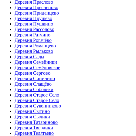
Деревня Праслово
Деревня Преснецово
Деревня Приданцево
Деревня Прушево
Деревня Пушкино
Деревня Рассолово
Деревня Ратчино
Деревня Рогачёво
Деревня Романцево
Деревня Рыльково
Деревня Сады
Деревня Семейники
Деревня Семёновское
Деревня Сергово
Деревня Синичино
Деревня Слащёво
Деревня Собольки
Деревня Старое Село
Деревня Старое Село
Деревня Суконниково
Деревня Сытино
Деревня Сычики
Деревня Татариново
Деревня Твердики
Деревня Телятьево