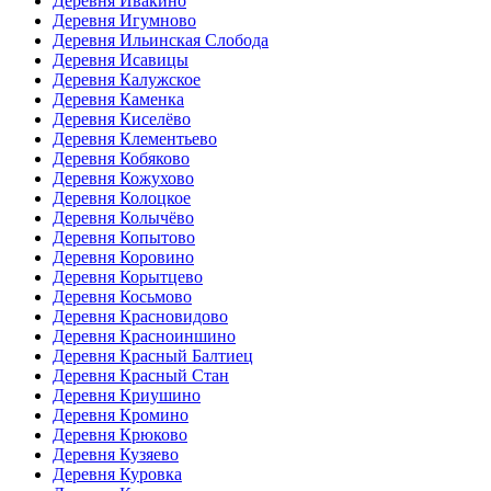
Деревня Ивакино
Деревня Игумново
Деревня Ильинская Слобода
Деревня Исавицы
Деревня Калужское
Деревня Каменка
Деревня Киселёво
Деревня Клементьево
Деревня Кобяково
Деревня Кожухово
Деревня Колоцкое
Деревня Колычёво
Деревня Копытово
Деревня Коровино
Деревня Корытцево
Деревня Косьмово
Деревня Красновидово
Деревня Красноиншино
Деревня Красный Балтиец
Деревня Красный Стан
Деревня Криушино
Деревня Кромино
Деревня Крюково
Деревня Кузяево
Деревня Куровка