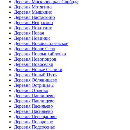
Деревня Москворецкая Слобода
Деревня Мотягино
Деревня Мышкино
Деревня Настасьино
Деревня Некрасово
Деревня Никитино
Деревня Новая
Деревня Новинки
Деревня Нововасильевское
Деревня Новое Село
Деревня Новомихайловка
Деревня Новопокров
Деревня Новосёлки
Деревня Новые Сычики
Деревня Новый Путь
Деревня Облянищево
Деревня Острицы-2
Деревня Отяково
Деревня Павлищево
Деревня Павлищево
Деревня Пасильево
Деревня Пасильево
Деревня Перещапово
Деревня Погорелое
Деревня Подсосенье