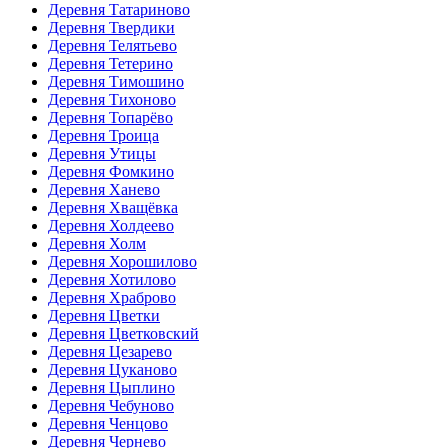
Деревня Татариново
Деревня Твердики
Деревня Телятьево
Деревня Тетерино
Деревня Тимошино
Деревня Тихоново
Деревня Топарёво
Деревня Троица
Деревня Утицы
Деревня Фомкино
Деревня Ханево
Деревня Хващёвка
Деревня Холдеево
Деревня Холм
Деревня Хорошилово
Деревня Хотилово
Деревня Храброво
Деревня Цветки
Деревня Цветковский
Деревня Цезарево
Деревня Цуканово
Деревня Цыплино
Деревня Чебуново
Деревня Ченцово
Деревня Чернево