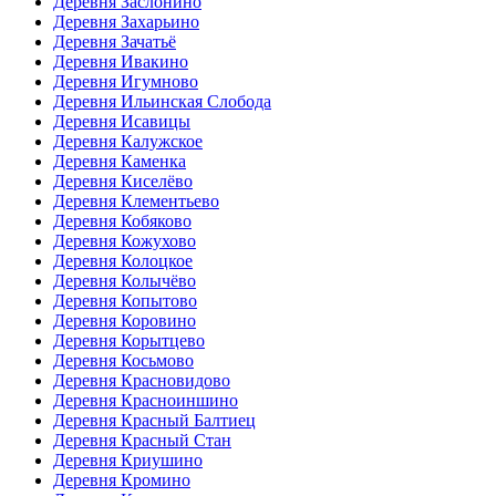
Деревня Заслонино
Деревня Захарьино
Деревня Зачатьё
Деревня Ивакино
Деревня Игумново
Деревня Ильинская Слобода
Деревня Исавицы
Деревня Калужское
Деревня Каменка
Деревня Киселёво
Деревня Клементьево
Деревня Кобяково
Деревня Кожухово
Деревня Колоцкое
Деревня Колычёво
Деревня Копытово
Деревня Коровино
Деревня Корытцево
Деревня Косьмово
Деревня Красновидово
Деревня Красноиншино
Деревня Красный Балтиец
Деревня Красный Стан
Деревня Криушино
Деревня Кромино