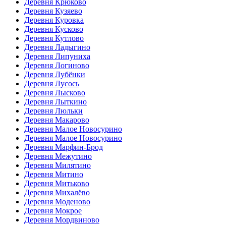
Деревня Крюково
Деревня Кузяево
Деревня Куровка
Деревня Кусково
Деревня Кутлово
Деревня Ладыгино
Деревня Липуниха
Деревня Логиново
Деревня Лубёнки
Деревня Лусось
Деревня Лысково
Деревня Лыткино
Деревня Люльки
Деревня Макарово
Деревня Малое Новосурино
Деревня Малое Новосурино
Деревня Марфин-Брод
Деревня Межутино
Деревня Милятино
Деревня Митино
Деревня Митьково
Деревня Михалёво
Деревня Моденово
Деревня Мокрое
Деревня Мордвиново