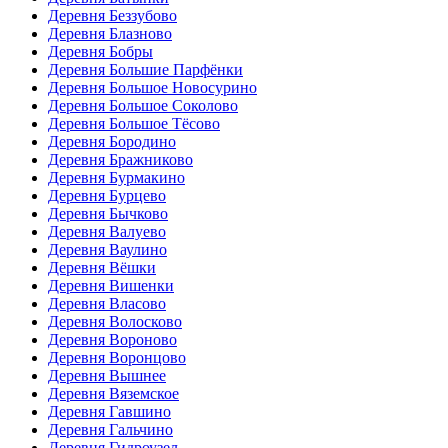
Деревня Беззубово
Деревня Блазново
Деревня Бобры
Деревня Большие Парфёнки
Деревня Большое Новосурино
Деревня Большое Соколово
Деревня Большое Тёсово
Деревня Бородино
Деревня Бражниково
Деревня Бурмакино
Деревня Бурцево
Деревня Бычково
Деревня Валуево
Деревня Ваулино
Деревня Вёшки
Деревня Вишенки
Деревня Власово
Деревня Волосково
Деревня Вороново
Деревня Воронцово
Деревня Вышнее
Деревня Вяземское
Деревня Гавшино
Деревня Гальчино
Деревня Гидроузел