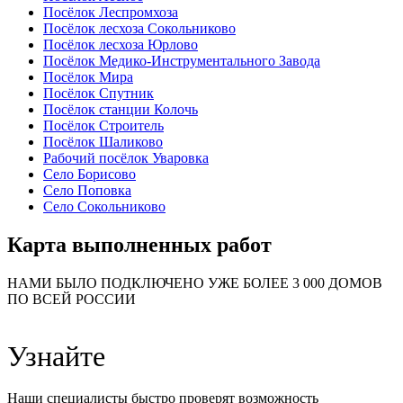
Посёлок Леспромхоза
Посёлок лесхоза Сокольниково
Посёлок лесхоза Юрлово
Посёлок Медико-Инструментального Завода
Посёлок Мира
Посёлок Спутник
Посёлок станции Колочь
Посёлок Строитель
Посёлок Шаликово
Рабочий посёлок Уваровка
Село Борисово
Село Поповка
Село Сокольниково
Карта выполненных работ
24
20
48
НАМИ БЫЛО ПОДКЛЮЧЕНО УЖЕ БОЛЕЕ 3 000 ДОМОВ
57
ПО ВСЕЙ РОССИИ
14
99
118
9
Узнайте
20
78
163
29
Наши специалисты быстро проверят возможность