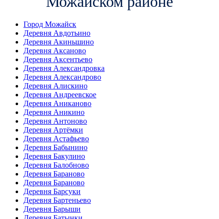
Можайском районе
Город Можайск
Деревня Авдотьино
Деревня Акиньшино
Деревня Аксаново
Деревня Аксентьево
Деревня Александровка
Деревня Александрово
Деревня Алискино
Деревня Андреевское
Деревня Аниканово
Деревня Аникино
Деревня Антоново
Деревня Артёмки
Деревня Астафьево
Деревня Бабынино
Деревня Бакулино
Деревня Балобново
Деревня Бараново
Деревня Бараново
Деревня Барсуки
Деревня Бартеньево
Деревня Барыши
Деревня Батынки