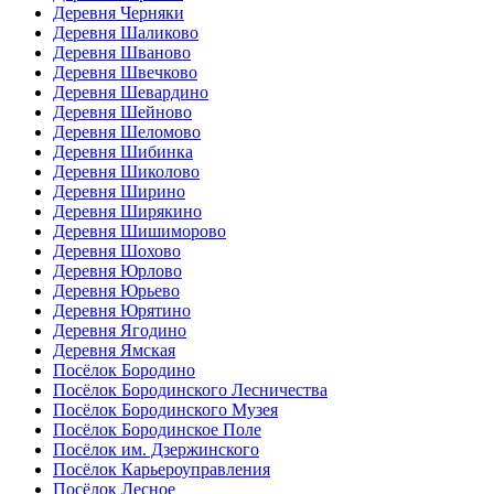
Деревня Черняки
Деревня Шаликово
Деревня Шваново
Деревня Швечково
Деревня Шевардино
Деревня Шейново
Деревня Шеломово
Деревня Шибинка
Деревня Шиколово
Деревня Ширино
Деревня Ширякино
Деревня Шишиморово
Деревня Шохово
Деревня Юрлово
Деревня Юрьево
Деревня Юрятино
Деревня Ягодино
Деревня Ямская
Посёлок Бородино
Посёлок Бородинского Лесничества
Посёлок Бородинского Музея
Посёлок Бородинское Поле
Посёлок им. Дзержинского
Посёлок Карьероуправления
Посёлок Лесное