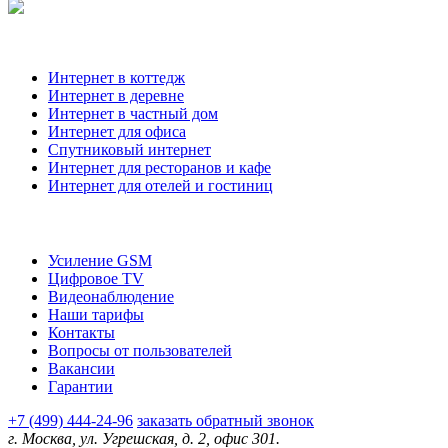
Наши услуги
Интернет в коттедж
Интернет в деревне
Интернет в частный дом
Интернет для офиса
Спутниковый интернет
Интернет для ресторанов и кафе
Интернет для отелей и гостиниц
О компании
Усиление GSM
Цифровое TV
Видеонаблюдение
Наши тарифы
Контакты
Вопросы от пользователей
Вакансии
Гарантии
+7 (499) 444-24-96
заказать обратный звонок
г. Москва, ул. Угрешская, д. 2, офис 301.