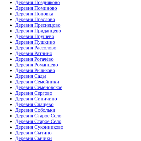
Деревня Поздняково
Деревня Поминово
Деревня Поповка
Деревня Праслово
Деревня Преснецово
Деревня Приданцево
Деревня Прушево
Деревня Пушкино
Деревня Рассолово
Деревня Ратчино
Деревня Рогачёво
Деревня Романцево
Деревня Рыльково
Деревня Сады
Деревня Семейники
Деревня Семёновское
Деревня Сергово
Деревня Синичино
Деревня Слащёво
Деревня Собольки
Деревня Старое Село
Деревня Старое Село
Деревня Суконниково
Деревня Сытино
Деревня Сычики