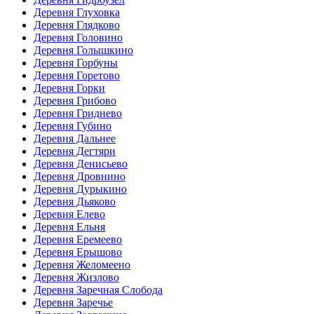
Деревня Глуховка
Деревня Глядково
Деревня Головино
Деревня Голышкино
Деревня Горбуны
Деревня Горетово
Деревня Горки
Деревня Грибово
Деревня Гриднево
Деревня Губино
Деревня Дальнее
Деревня Дегтяри
Деревня Денисьево
Деревня Дровнино
Деревня Дурыкино
Деревня Дьяково
Деревня Елево
Деревня Ельня
Деревня Еремеево
Деревня Ерышово
Деревня Желомеено
Деревня Жизлово
Деревня Заречная Слобода
Деревня Заречье