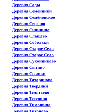
Деревня Сады
Деревня Семейники
Деревня Семёновское
Деревня Сергово
Деревня Синичино
Деревня Слащёво
Деревня Собольки
Деревня Старое Село
Деревня Старое Село
Деревня Суконниково
Деревня Сытино
Деревня Сычики
Деревня Татариново
Деревня Твердики
Деревня Телятьево
Деревня Тетерино
Деревня Тимошино
Деревня Тихоново