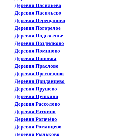
Деревня Пасильево
Деревня Пасильево
Деревня Перещапово
Деревня Погорелое
Деревня Подсосенье
Деревня Поздняково
Деревня Поминово
Деревня Поповка
Деревня Праслово
Деревня Преснецово
Деревня Приданцево
Деревня Прушево
Деревня Пушкино
Деревня Рассолово
Деревня Ратчино
Деревня Рогачёво
Деревня Романцево
Деревня Рыльково