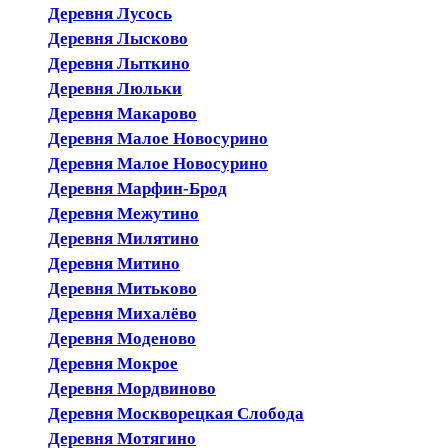
Деревня Лусось
Деревня Лысково
Деревня Лыткино
Деревня Люльки
Деревня Макарово
Деревня Малое Новосурино
Деревня Малое Новосурино
Деревня Марфин-Брод
Деревня Межутино
Деревня Милятино
Деревня Митино
Деревня Митьково
Деревня Михалёво
Деревня Моденово
Деревня Мокрое
Деревня Мордвиново
Деревня Москворецкая Слобода
Деревня Мотягино