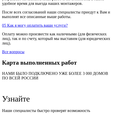
удобное время для выезда наших монтажеров.
После всех согласований наши специалисты приедут к Вам и
выполнят все описанные выше работы.
05
Как я могу оплатить ваши услуги?
Оплату можно произвести как наличными (для физических
лиц), так и по счету, который мы выставим (для юридических
лиц).
Все вопросы
Карта выполненных работ
24
20
48
НАМИ БЫЛО ПОДКЛЮЧЕНО УЖЕ БОЛЕЕ 3 000 ДОМОВ
57
ПО ВСЕЙ РОССИИ
14
99
118
9
20
78
163
Узнайте
29
Наши специалисты быстро проверят возможность