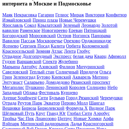
интернета в Москве и Подмосковье
Маяк
Некрасовка
Гагарин
Гелиос
Мираж
Виктория
Конфитюр
Измайловский
Принц плаза
Новые Черемушки
Ярославль
Сокол
Крылатский
Зеленый
Леонардо
Золотой
вавилон
Раменское
Новогиреево
Ереван
Пятницкий
Богородский
Морозовский
Остров
Ногинск
Панорама
Вавилон
Пассаж
Москворечье
Орехово
Орджоникидзе
Ясенево
Cергиев Посад
Калита
Орбита
Коломенский
Красносельский
Зимняя
Атлас
Лента
Глобус
Отрадное
Долгопрудный
Экспресс
белая дача
Кварц
Афимолл
Гудзон
Варшавский
Спектр
Жулебино
Марьина
Автобус
Азовский
Филион
Мичуринский
Савеловский
Теплый стан
Солнечный
Иридиум
Ольга
Грин
Зеленоград
Бутово
Киевский
Акварель
Митино
Энтузиаст
Саларьево
Домодедово
Рязанский проспект
Мегаполис
Пушкино
Ленинский
Королев
Солнцево
Небо
Западный
Облака
Фестиваль
Кунцево
Avenue Southwest
Сити
Бульвар
Город Рязанский
Черемушки
Отрада
Реутов Парк
Экватор
Перово Молл
Шангал
Вешняки
Бирюза
Бирюлевский
Формула X
Видное Парк
Шёлковый Путь
Круг
Гранд Юг
Глобал Сити
Аэробус
Тройка
Час Пик
Лианозово
Цитрус
Новые Химки
Арфа
Вэйпарк
Митинский радиорынок
Ладья
Красногорский
Солнечный Рай
Гвоздь
Крокус Сити
Праздник
Нева