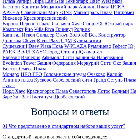
Плаза
Рапира
Лира
East Gate
Технопарк Цвет
West plaza
Бастион Капитал
Мещанский парк
Авилон Плаза
ЦСКА
АРЕНА
Славянский Мир
7ONE
Магистраль Плаза
Гипромез
Инженер
Краснопресненский
Вэронд
Персона Грата
Сильвер Хаус
СпортЕХ
Южный парк
Комплект
Рио
Villa Riva
Гринвуд
Родник
Капитал
Иткол
Сильвер Стоун
Золотой Век
Конструктор
Донском
Clever
River Plaza
СДМ
Куликовский
Сущевский
Daev Plaza
Новь
W-PLAZA
Румянцево
Гефест
IQ-
PARK
ВЭЛЛ ХАУС
Город Столиц
IQ-квартал
Евразия
Империя
Афимолл Сити
Башня на Набережной
Evolution Tower
Башня Федерация
Меркурий Сити
Око
башня
Восток
Омега Плаза
Монарх
НЕО ГЕО
Головинские пруды
Очаково
Калибр
Аннино плаза
Кусково
Савеловский сити
Гранд Сетунь Плаза
Турас
Норд Хаус
Красногорск Плаза
Севастополь
Лотос
Водный
На
Заре
Зиг Заг
Платинум
Щербаковский
Вопросы и ответы
01
Что представлено в стандартном наборе ваших услуг?
Стандартный тариф включает в себя следующее: