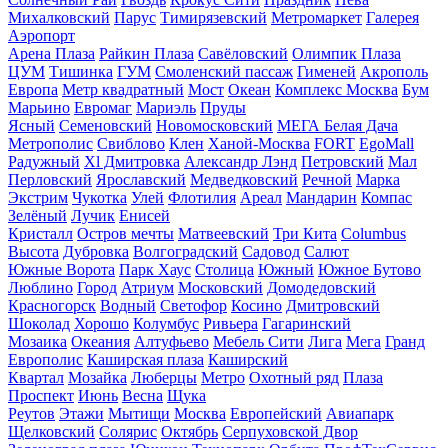
Михалковский
Парус
Тимирязевский
Метромаркет
Галерея
Аэропорт
Арена Плаза
Райкин Плаза
Савёловский
Олимпик Плаза
ЦУМ
Тишинка
ГУМ
Смоленский пассаж
Гименей
Акрополь
Европа
Метр квадратный
Мост
Океан
Комплекс Москва
Бум
Марьино
Евромаг
Мариэль
Пруды
Ясный
Семеновский
Новомосковский
МЕГА Белая Дача
Метрополис
Свиблово
Клен
Ханой-Москва
FORT
EgoMall
Радужный
Xl Дмитровка
Александр Лэнд
Петровский
Мал
Перловский
Ярославский
Медведковский
Речной
Марка
Экстрим
Чукотка
Улей
Флотилия
Ареал
Мандарин
Компас
Зелёный
Лучик
Енисей
Кристалл
Остров мечты
Матвеевский
Три Кита
Columbus
Высота
Дубровка
Волгоградский
Садовод
Салют
Южные Ворота
Парк Хаус
Столица
Южный
Южное Бутово
Люблино
Город
Атриум
Московский
Домодедовский
Красногорск
Водный
Светофор
Косино
Дмитровский
Шоколад
Хорошо
Колумбус
Ривьера
Гагаринский
Мозаика
Океания
Алтуфьево
Мебель Сити
Лига
Мега
Гранд
Европолис
Каширская плаза
Каширский
Квартал
Мозайка
Люберцы
Метро
Охотный ряд
Плаза
Проспект
Июнь
Весна
Щука
Реутов
Этажи
Мытищи
Москва
Европейский
Авиапарк
Щелковский
Солярис
Октябрь
Серпуховской Двор