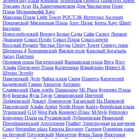
Зеленоград плаза
Юникон
Технопарк Орбита
ПрофТехСервис
Тексамо
Агат
На Харитоньевском
Дом Чаплыгина
Георг
Плаза
Мельникофф Хаус
Максима Плаза
Light Tower
РОСТЭК
Интеграл
Au-room
Покровский
Мясницкая Плаза
Артс Палас
Берта Хаус
Шант
Билдинг
Новослободский
Вперед
Белые Сады
Сафа
Салют
Линкор
Диапазон
Сокол Плэйс
Сокол Плаза
Сокол-центр
Веселый Роджер
Чистые Пруды
Cherry Tower
Сириус парк
Щепкина 4
Хорошевский
Ямское поле
Красный богатырь
Запад
Партнер
Орликов плаза
Нагатинский
Варшавская плаза
Вега
Вэст
Альфа
Президент Плаза
Калитники
Измайлово
Инвест-К
Штерн Эстейт
Павелецкий
Дело
Чайка плаза
Ским
Планета
Капитолий
Бадаевский
Гамма
Авиатор
Антарис
Славянский
Парк плейс
Царицыно
SK Plaza
Кунцево Плаза
Куб
Березка
Яуза Тауэр
Смирновский
Цветной
Лобачевский
Декарт
Ломоносов
Таганский
На Парковой
Павловский
Альфа Арбат
North House
Карго
Верейская плаза
Угрешский
G10
West Park
Конвент-Плюс
M-Style
Petrovsky
Бородино Плаза
на Русаковской
Дубининская
Рязанский
Преображенский
Аполлония
Графит
Электродная
на научном
Союз
Streamline plaza
Европа Билдинг
Галерея
Олимпик парк
на беговой
Гоголевский
Манхетон
Флеш Ланж
Виктория