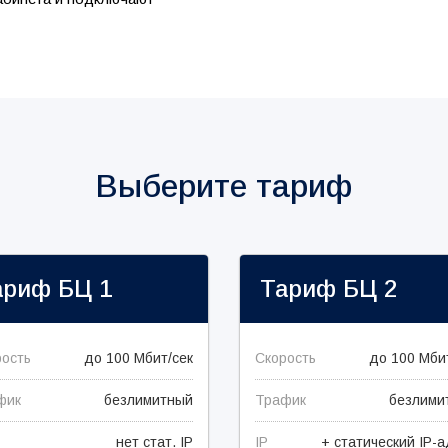
Выберите тариф
ариф
БЦ 1
Тариф
БЦ 2
рость
до 100 Мбит/сек
Скорость
до 100 Мби
фик
безлимитный
Трафик
безлими
нет стат. IP
IP
+ статический IP-