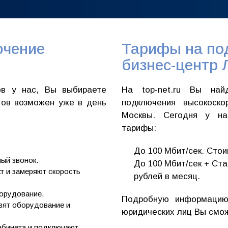
ючение
Тарифы на по
бизнес-центр 
ов у нас, Вы выбираете
На top-net.ru Вы на
тов возможен уже в день
подключения высокоско
Москвы. Сегодня у на
тарифы:
До 100 Мбит/сек. Стои
ный звонок.
До 100 Мбит/сек + Ста
т и замеряют скорость
рублей в месяц.
орудование.
Подробную информацию
зят оборудование и
юридических лиц Вы смо
абинета и подключают