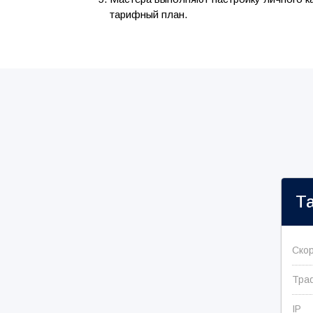
тарифный план.
Т
Ско
Тра
IP