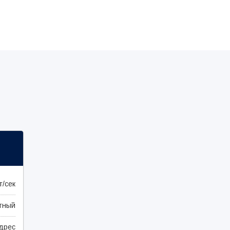
т/сек
тный
адрес