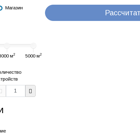
Магазин
Рассчита
2
2
3000 м
5000 м
оличество
стройств
И
ние