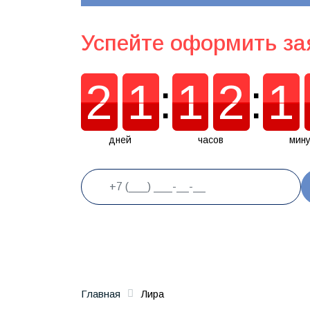
Успейте оформить за
2
1
:
1
2
:
1
2
1
1
2
1
дней
часов
мину
Главная
Лира