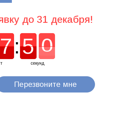
явку до 31 декабря!
7
:
4
9
7
5
0
4
9
т
секунд
Перезвоните мне