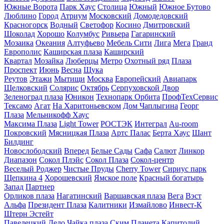
Южные Ворота
Парк Хаус
Столица
Южный
Южное Бутово
Люблино
Город
Атриум
Московский
Домодедовский
Красногорск
Водный
Светофор
Косино
Дмитровский
Шоколад
Хорошо
Колумбус
Ривьера
Гагаринский
Мозаика
Океания
Алтуфьево
Мебель Сити
Лига
Мега
Гранд
Европолис
Каширская плаза
Каширский
Квартал
Мозайка
Люберцы
Метро
Охотный ряд
Плаза
Проспект
Июнь
Весна
Щука
Реутов
Этажи
Мытищи
Москва
Европейский
Авиапарк
Щелковский
Солярис
Октябрь
Серпуховской Двор
Зеленоград плаза
Юникон
Технопарк Орбита
ПрофТехСервис
Тексамо
Агат
На Харитоньевском
Дом Чаплыгина
Георг
Плаза
Мельникофф Хаус
Максима Плаза
Light Tower
РОСТЭК
Интеграл
Au-room
Покровский
Мясницкая Плаза
Артс Палас
Берта Хаус
Шант
Билдинг
Новослободский
Вперед
Белые Сады
Сафа
Салют
Линкор
Диапазон
Сокол Плэйс
Сокол Плаза
Сокол-центр
Веселый Роджер
Чистые Пруды
Cherry Tower
Сириус парк
Щепкина 4
Хорошевский
Ямское поле
Красный богатырь
Запад
Партнер
Орликов плаза
Нагатинский
Варшавская плаза
Вега
Вэст
Альфа
Президент Плаза
Калитники
Измайлово
Инвест-К
Штерн Эстейт
Павелецкий
Дело
Чайка плаза
Ским
Планета
Капитолий