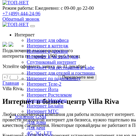
Режим работы:
Ежедневно: с 09-00 до 22-00
+7 (499) 444-24-96
Обратный звонок
Интернет
Интернет для офиса
Интернет в коттедж
Подключение
высокоскоростного
Интернет в деревне
интернета по тарифу
1900 руб./месяц
Интернет в частный дом
Спутниковый интернет
Успейте оформить заявку до 31 декабря!
Интернет для ресторанов и кафе
Интернет для отелей и гостиниц
Перезвоните мне
Интернет по радиоканалу
Главная
Интернет Теле-2
Villa Riva
Интернет Йота
Интернет Ростелеком
Интернет в бизнес-центр Villa Riva
Интернет Мегафон
Интернет Билайн
Интернет МТС
Любая современная компания для работы использует интернет. 
Усиление GSM
провести недорогой интернет для бизнеса, нужно тщательно вы
Для дома
качеством соединения. Некоторые провайдеры не работают в П
Для дачи
4G, 3G, LTE
Компания «TOP-NET» поможет установить интернет для юр лиц