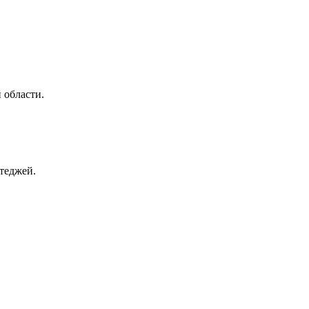
 области.
теджей.