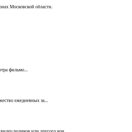
онах Московской области.
тра фильмо...
жество ежедневных за...
видео роликов или другого кон...