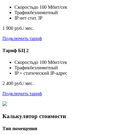
Скорость
до 100 Мбит/сек
Трафик
безлимитный
IP
нет стат. IP
1 900 руб./ мес.
Подключить тариф
Тариф
БЦ 2
Скорость
до 100 Мбит/сек
Трафик
безлимитный
IP
+ статический IP-адрес
2 400 руб./ мес.
Подключить тариф
Калькулятор стоимости
Тип помещения