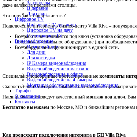
За городом
даже далеко за пределами столицы.
В дервене
Для офиса
Что получают наши клиенты?
Цифровое TV
Цифровое TV для дома
Подключение интернета в бизнес-центр Villa Riva – популярна
Цифровое TV на дачу
Спутниковое TV
Все работы выполняются под ключ (установка оборудовани
Видеонаблюдение
Предлагаем мобильное оборудование (при необходимости 
В частный дом
Все оборудование функционирует в единой сети.
Для дачи
Для коттеджа
IP Камера видеонаблюдения
Видеонаблюдение в магазине
Видеонаблюдение в офисе
Специально подобранные протестированные
комплекты инте
Видеонаблюдение на 4 камеры
Монтаж и обслуживание видеонаблюдения
Скорость наших интернет комплектов позволяет просматриват
Тарифы
О компании
Наши ребята произведут качественный
монтаж под ключ
. Вам
Контакты
Бесплатно выезжаем
по Москве, МО и ближайшим регионам в
Как происходит подключение интернета в БЦ Villa Riva