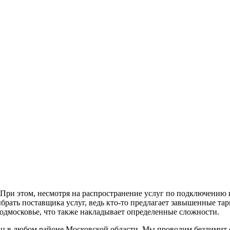
При этом, несмотря на распространение услуг по подключению к
брать поставщика услуг, ведь кто-то предлагает завышенные тар
одмосковье, что также накладывает определенные сложности.
 в любом районе Московской области. Мы проводим безлимит с