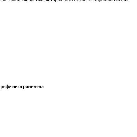
с
тарифе
не ограничена