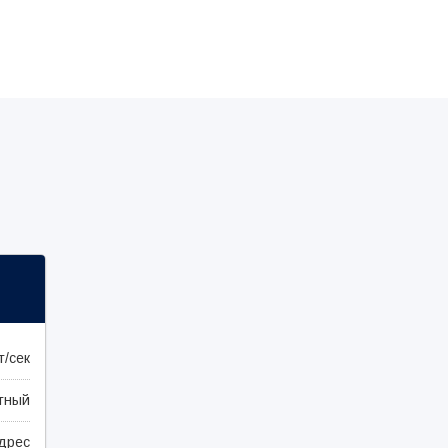
т/сек
тный
адрес