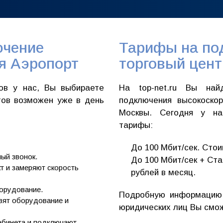
ючение
Тарифы на по
ея Аэропорт
торговый цент
ров у нас, Вы выбираете
На top-net.ru Вы на
тов возможен уже в день
подключения высокоскор
Москвы. Сегодня у на
тарифы:
До 100 Мбит/сек. Стои
ный звонок.
До 100 Мбит/сек + Ста
т и замеряют скорость
рублей в месяц.
орудование.
Подробную информацию 
зят оборудование и
юридических лиц Вы смо
абинета и подключают