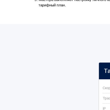
тарифный план.
Т
Ско
Тра
IP