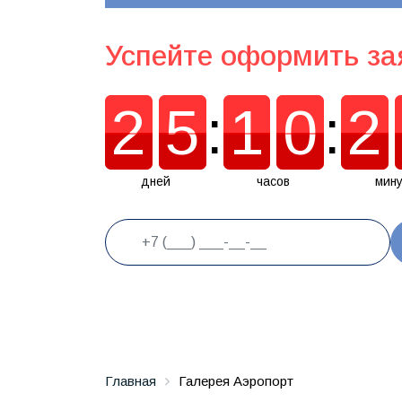
Успейте оформить за
2
5
:
1
0
:
2
2
5
1
0
2
дней
часов
мину
Главная
Галерея Аэропорт