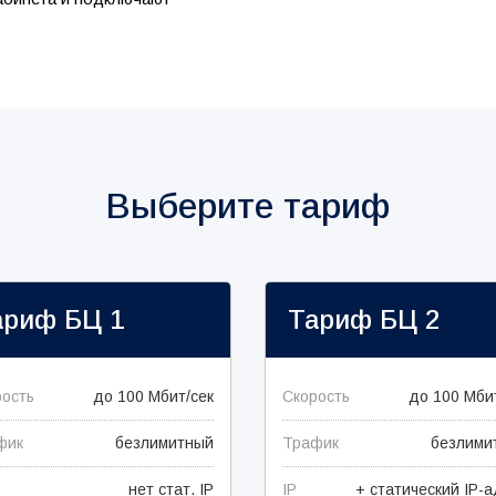
Выберите тариф
ариф
БЦ 1
Тариф
БЦ 2
рость
до 100 Мбит/сек
Скорость
до 100 Мби
фик
безлимитный
Трафик
безлими
нет стат. IP
IP
+ статический IP-