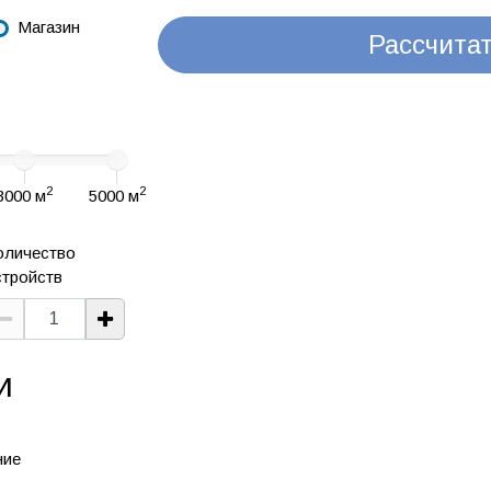
Магазин
Рассчита
2
2
3000 м
5000 м
оличество
стройств
И
ние