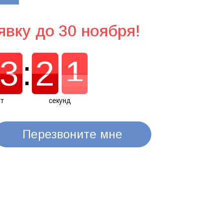
явку до 30 ноября!
3
:
2
0
3
2
1
0
т
секунд
Перезвоните мне